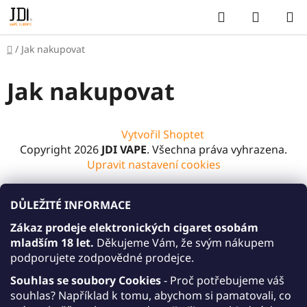
Přejít
Hledat
NÁKUP
na
KOŠÍK
obsah
Domů
/
Jak nakupovat
Jak nakupovat
Z
Vytvořil Shoptet
á
Copyright 2026
JDI VAPE
. Všechna práva vyhrazena.
p
Upravit nastavení cookies
a
t
DŮLEŽITÉ INFORMACE
í
Zákaz prodeje elektronických cigaret osobám
mladším 18 let.
Děkujeme Vám, že svým nákupem
podporujete zodpovědné prodejce.
Souhlas se soubory Cookies
- Proč potřebujeme váš
souhlas? Například k tomu, abychom si pamatovali, co