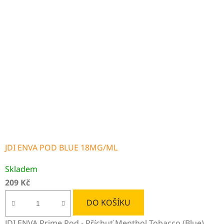
JDI ENVA POD BLUE 18MG/ML
Skladem
209 Kč
DO KOŠÍKU
JDI ENVA Prime Pod - Příchuť Menthol Tobacco (Blue)