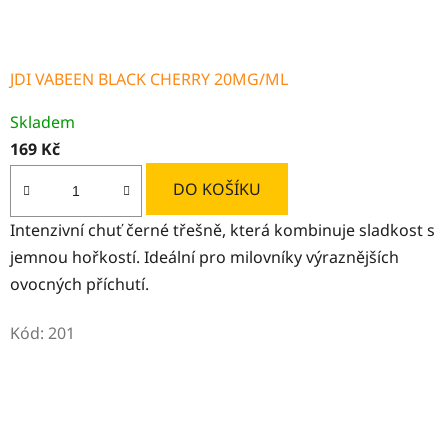
JDI VABEEN BLACK CHERRY 20MG/ML
Průměrné
Skladem
hodnocení
169 Kč
produktu
je
DO KOŠÍKU
5,0
Intenzivní chuť černé třešně, která kombinuje sladkost s
z
jemnou hořkostí. Ideální pro milovníky výraznějších
5
ovocných příchutí.
hvězdiček.
Kód:
201