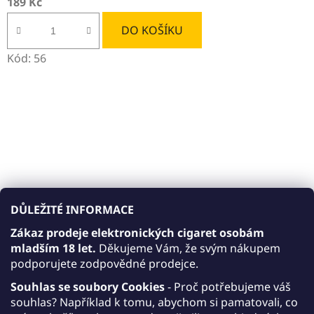
189 Kč
DO KOŠÍKU
Kód:
56
DŮLEŽITÉ INFORMACE
Zákaz prodeje elektronických cigaret osobám
mladším 18 let.
Děkujeme Vám, že svým nákupem
podporujete zodpovědné prodejce.
Souhlas se soubory Cookies
- Proč potřebujeme váš
JDI MARCH Mint 20MG/ML
souhlas? Například k tomu, abychom si pamatovali, co