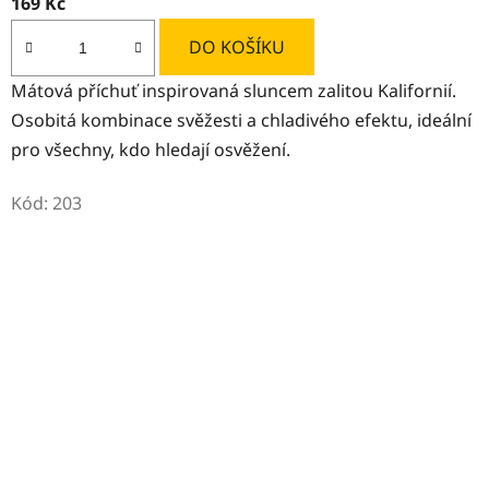
169 Kč
produktu
je
DO KOŠÍKU
5,0
Mátová příchuť inspirovaná sluncem zalitou Kalifornií.
z
Osobitá kombinace svěžesti a chladivého efektu, ideální
5
pro všechny, kdo hledají osvěžení.
hvězdiček.
Kód:
203