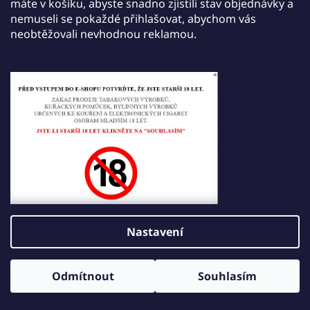
máte v košíku, abyste snadno zjistili stav objednávky a
Skladem
nemuseli se pokaždé přihlašovat, abychom vás
neobtěžovali nevhodnou reklamou.
189 Kč
DO KOŠÍKU
Kód:
47
Nastavení
Odmítnout
Souhlasím