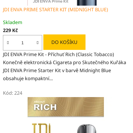
i
JDI ENVA PRIME STARTER KIT (MIDNIGHT BLUE)
q
Skladem
u
229 Kč
i
DO KOŠÍKU
d
JDI ENVA Prime Kit - Příchuť Rich (Classic Tobacco)
y
Konečně elektronická Cigareta pro Skutečného Kuřáka
JDI ENVA Prime Starter Kit v barvě Midnight Blue
obsahuje kompaktní...
Kód:
224