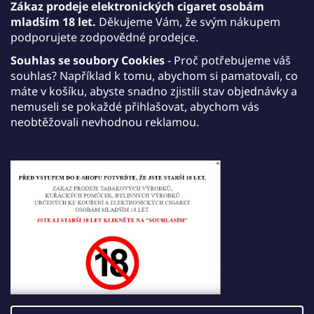
Zákaz prodeje elektronických cigaret osobám
mladším 18 let.
Děkujeme Vám, že svým nákupem
podporujete zodpovědné prodejce.
Souhlas se soubory Cookies
- Proč potřebujeme váš
souhlas? Například k tomu, abychom si pamatovali, co
máte v košíku, abyste snadno zjistili stav objednávky a
nemuseli se pokaždé přihlašovat, abychom vás
neobtěžovali nevhodnou reklamou.
Bezpečnostní kontrola
Opište text z obrázku
Vložením zprávy souhlasíte s
podmínkami ochrany
osobních údajů
ODESLAT