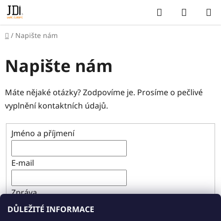
Přejít
Hledat
NÁKUP
na
KOŠÍK
obsah
Domů
/
Napište nám
Napište nám
Máte nějaké otázky? Zodpovíme je. Prosíme o pečlivé
vyplnění kontaktních údajů.
Jméno a příjmení
E-mail
Zpráva
DŮLEŽITÉ INFORMACE