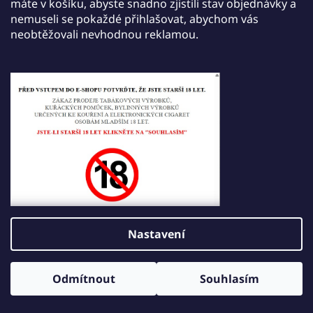
máte v košíku, abyste snadno zjistili stav objednávky a
JDI ROMIO POD
nemuseli se pokaždé přihlašovat, abychom vás
neobtěžovali nevhodnou reklamou.
JDI VABEEN
Z
Vytvořil Shoptet
á
Copyright 2026
JDI VAPE
. Všechna práva vyhrazena.
p
Upravit nastavení cookies
a
t
í
Nastavení
Odmítnout
Souhlasím