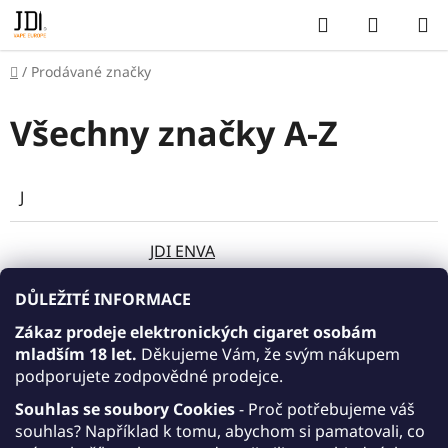
Přejít
Hledat
NÁKUP
na
KOŠÍK
obsah
Domů
/
Prodávané značky
Všechny značky A-Z
J
JDI ENVA
JDI MARCH
DŮLEŽITÉ INFORMACE
JDI MARCH POD
Zákaz prodeje elektronických cigaret osobám
mladším 18 let.
Děkujeme Vám, že svým nákupem
JDI MARCH STARTER KIT POD SYSTEM
J
podporujete zodpovědné prodejce.
JDI ROMIO BOX STARTER KIT
Souhlas se soubory Cookies
- Proč potřebujeme váš
souhlas? Například k tomu, abychom si pamatovali, co
JDI ROMIO PEN STARTER KIT