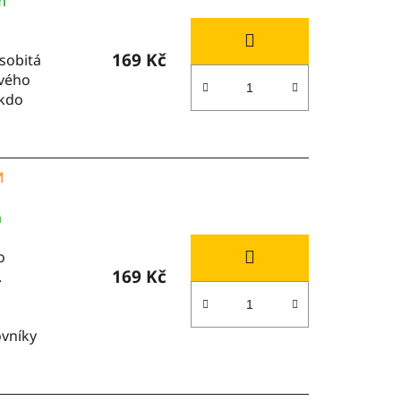
m
169 Kč
Osobitá
ivého
 kdo
M
m
o
169 Kč
.
m
ovníky