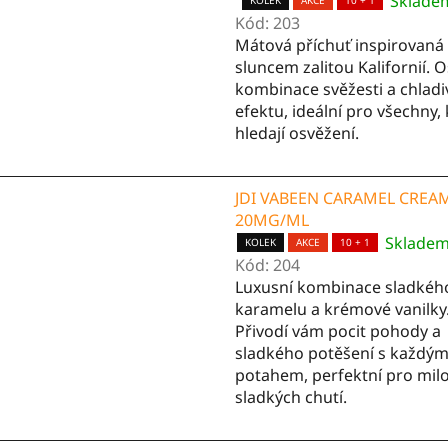
Sklade
Průměrné
KOLEK
AKCE
10 + 1
Kód:
203
hodnocení
Mátová příchuť inspirovaná
produktu
sluncem zalitou Kalifornií. 
je
kombinace svěžesti a chlad
5,0
efektu, ideální pro všechny,
z
hledají osvěžení.
5
hvězdiček.
JDI VABEEN CARAMEL CREA
20MG/ML
Sklade
KOLEK
AKCE
10 + 1
Kód:
204
Luxusní kombinace sladkéh
karamelu a krémové vanilky
Přivodí vám pocit pohody a
sladkého potěšení s každý
potahem, perfektní pro mil
sladkých chutí.