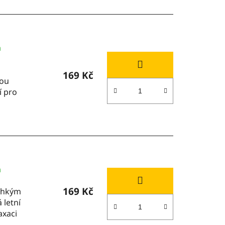
m
169 Kč
vou
í pro
m
169 Kč
lehkým
 letní
axaci