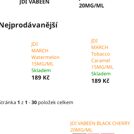
JDI VABEEN
20MG/ML
Nejprodávanější
JDI
JDI
MARCH
MARCH
Tobacco
Watermelon
Caramel
15MG/ML
15MG/ML
Skladem
Skladem
189 Kč
189 Kč
Stránka
1
z
1
-
30
položek celkem
V
JDI VABEEN BLACK CHERRY
ý
20MG/ML