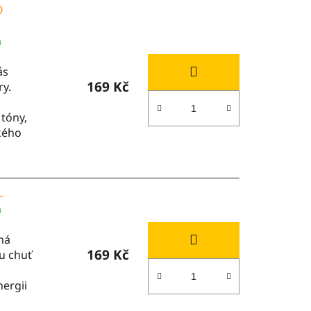
O
m
ás
169 Kč
ry.
tóny,
ckého
L
m
ná
169 Kč
ou chuť
nergii