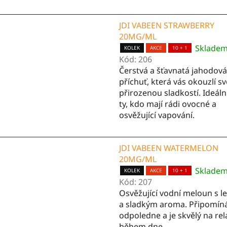
JDI VABEEN STRAWBERRY
20MG/ML
Sklade
KOLEK
AKCE
10 + 1
Kód:
206
Čerstvá a šťavnatá jahodová
příchuť, která vás okouzlí s
přirozenou sladkostí. Ideáln
ty, kdo mají rádi ovocné a
osvěžující vapování.
JDI VABEEN WATERMELON
20MG/ML
Sklade
KOLEK
AKCE
10 + 1
Kód:
207
Osvěžující vodní meloun s 
a sladkým aroma. Připomíná
odpoledne a je skvělý na rel
během dne.