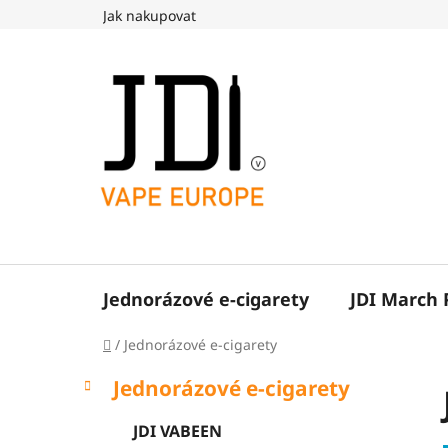
Přejít
Jak nakupovat
na
obsah
Jednorázové e-cigarety
JDI March
Domů
/
Jednorázové e-cigarety
P
K
Přeskočit
Jednorázové e-cigarety
a
o
kategorie
t
s
JDI VABEEN
e