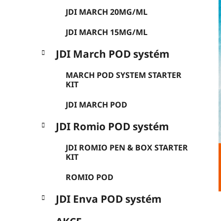
t
g
JDI MARCH 20MG/ML
r
o
a
r
JDI MARCH 15MG/ML
i
n
e
n
JDI March POD systém
í
MARCH POD SYSTEM STARTER
p
KIT
a
n
JDI MARCH POD
e
JDI Romio POD systém
l
JDI ROMIO PEN & BOX STARTER
KIT
ROMIO POD
JDI Enva POD systém