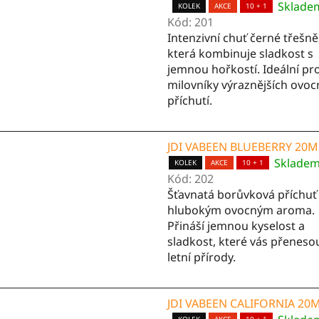
p
Sklade
Průměrné
KOLEK
AKCE
10 + 1
i
Kód:
201
hodnocení
s
Intenzivní chuť černé třešně
produktu
která kombinuje sladkost s
je
p
jemnou hořkostí. Ideální pr
5,0
r
milovníky výraznějších ovo
z
o
příchutí.
5
d
hvězdiček.
u
JDI VABEEN BLUEBERRY 20
k
Sklade
KOLEK
AKCE
10 + 1
t
Kód:
202
ů
Šťavnatá borůvková příchuť
hlubokým ovocným aroma.
Přináší jemnou kyselost a
sladkost, které vás přeneso
letní přírody.
JDI VABEEN CALIFORNIA 20