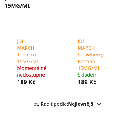
15MG/ML
JDI
JDI
MARCH
MARCH
Tobacco
Strawberry
15MG/ML
Banana
Momentálně
15MG/ML
nedostupné
Skladem
189 Kč
189 Kč
Ř
Řadit podle:
Nejlevnější
a
z
e
n