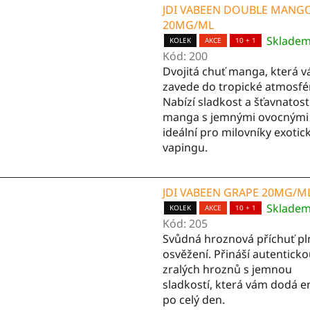
JDI VABEEN DOUBLE MANG
20MG/ML
Sklade
KOLEK
AKCE
10 + 1
Kód:
200
Dvojitá chuť manga, která v
zavede do tropické atmosfé
Nabízí sladkost a šťavnatost
manga s jemnými ovocnými 
ideální pro milovníky exoti
vapingu.
JDI VABEEN GRAPE 20MG/M
Sklade
KOLEK
AKCE
10 + 1
Kód:
205
Svůdná hroznová příchuť pl
osvěžení. Přináší autentick
zralých hroznů s jemnou
sladkostí, která vám dodá e
po celý den.