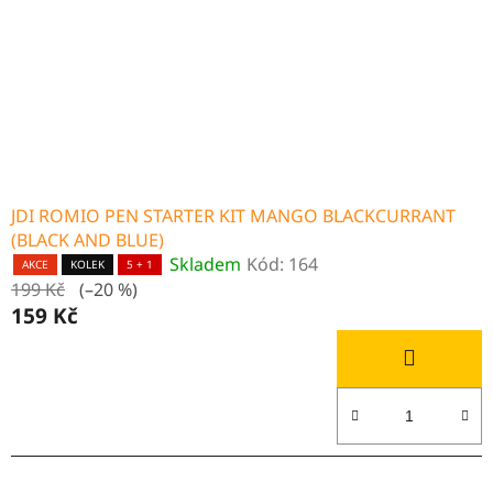
o
r
d
o
u
d
k
u
t
k
ů
t
ů
JDI ROMIO PEN STARTER KIT MANGO BLACKCURRANT
(BLACK AND BLUE)
Skladem
Kód:
164
AKCE
KOLEK
5 + 1
199 Kč
(–20 %)
159 Kč