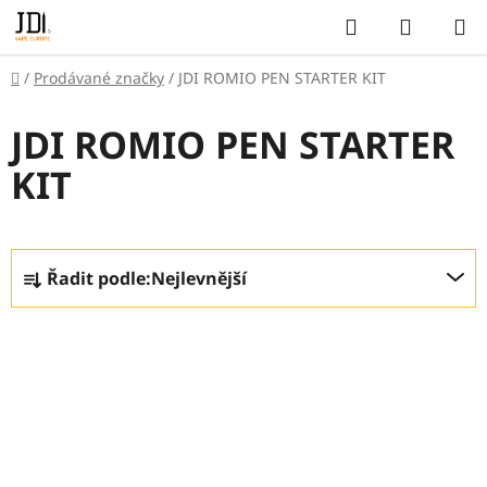
Přejít
Hledat
NÁKUP
na
KOŠÍK
obsah
Domů
/
Prodávané značky
/
JDI ROMIO PEN STARTER KIT
JDI ROMIO PEN STARTER
KIT
Ř
Řadit podle:
Nejlevnější
a
z
V
e
ý
n
p
í
i
p
s
r
p