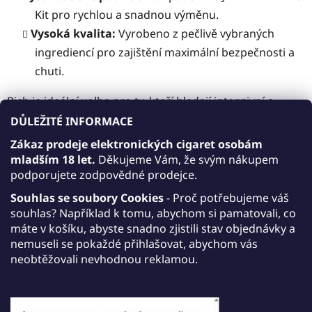
Kit pro rychlou a snadnou výměnu.
Vysoká kvalita:
Vyrobeno z pečlivě vybraných
ingrediencí pro zajištění maximální bezpečnosti a
chuti.
Rich je ideální volba pro ty, kteří hledají intenzivní a
uspokojivý zážitek s pravou tabákovou chutí. Objevte JDI
DŮLEŽITÉ INFORMACE
ENVA Prime Pod s příchutí Rich a užijte si plný zážitek.
Zákaz prodeje elektronických cigaret osobám
mladším 18 let.
Děkujeme Vám, že svým nákupem
Dostupnost
Skladem
podporujete zodpovědné prodejce.
Kód:
234
Souhlas se soubory Cookies
- Proč potřebujeme váš
souhlas? Například k tomu, abychom si pamatovali, co
máte v košíku, abyste snadno zjistili stav objednávky a
209 Kč
DO KOŠÍKU
nemuseli se pokaždé přihlašovat, abychom vás
neobtěžovali nevhodnou reklamou.
Měrná cena:
Tisk
Zeptat se
Sdílet