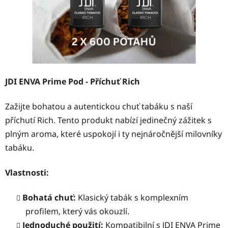
JDI ENVA Prime Pod - Příchuť Rich
Zažijte bohatou a autentickou chuť tabáku s naší
příchutí Rich. Tento produkt nabízí jedinečný zážitek s
plným aroma, které uspokojí i ty nejnáročnější milovníky
tabáku.
Vlastnosti:
Bohatá chuť:
Klasický tabák s komplexním
profilem, který vás okouzlí.
Jednoduché použití:
Kompatibilní s JDI ENVA Prime