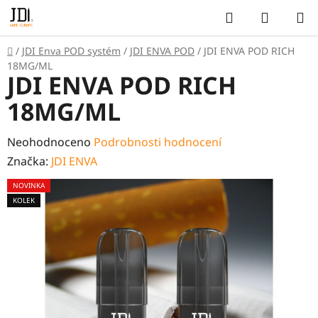
Přejít
Hledat
NÁKUP
na
KOŠÍK
obsah
Domů
/
JDI Enva POD systém
/
JDI ENVA POD
/
JDI ENVA POD RICH
18MG/ML
JDI ENVA POD RICH
18MG/ML
Průměrné
Neohodnoceno
Podrobnosti hodnocení
hodnocení
Značka:
JDI ENVA
produktu
NOVINKA
je
KOLEK
0,0
z
5
hvězdiček.