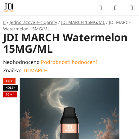
Přejít
Hledat
NÁKUP
na
KOŠÍK
obsah
Domů
/
Jednorázové e-cigarety
/
JDI MARCH 15MG/ML
/
JDI MARCH
Watermelon 15MG/ML
JDI MARCH Watermelon
15MG/ML
Průměrné
Neohodnoceno
Podrobnosti hodnocení
hodnocení
Značka:
JDI MARCH
produktu
AKCE
je
KOLEK
0,0
10 + 1
z
5
hvězdiček.