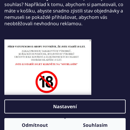
jednu jednorázovou e-cigaretu JDI March dle
souhlas? Například k tomu, abychom si pamatovali, co
vlastního výběru a získáte ji zdarma.
máte v košíku, abyste snadno zjistili stav objednávky a
nemuseli se pokaždé přihlašovat, abychom vás
Akce platí do 30. září 2026.
neobtěžovali nevhodnou reklamou.
Tisk
Zeptat se
Sdílet
Popis
Diskuze
Hodnocení
Nastavení
Z
Vytvořil Shoptet
á
Odmítnout
Souhlasím
Copyright 2026
JDI VAPE
. Všechna práva vyhrazena.