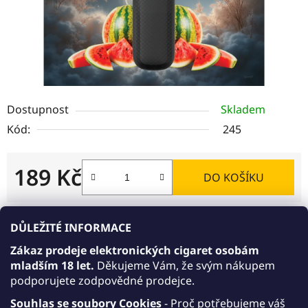
Dostupnost
Skladem
Kód:
245
189 Kč
DO KOŠÍKU
Měrná cena:
DŮLEŽITÉ INFORMACE
Akce 10+1 zdarma
Zákaz prodeje elektronických cigaret osobám
AKCE 10+1: Kupte 10 libovolných jednorázových
mladším 18 let.
Děkujeme Vám, že svým nákupem
e-cigaret JDI March v síle 15 mg/ml nebo 20
podporujete zodpovědné prodejce.
mg/ml. Varianty 15 mg/ml a 20 mg/ml můžete
libovolně kombinovat. Přidejte do košíku ještě
Souhlas se soubory Cookies
- Proč potřebujeme váš