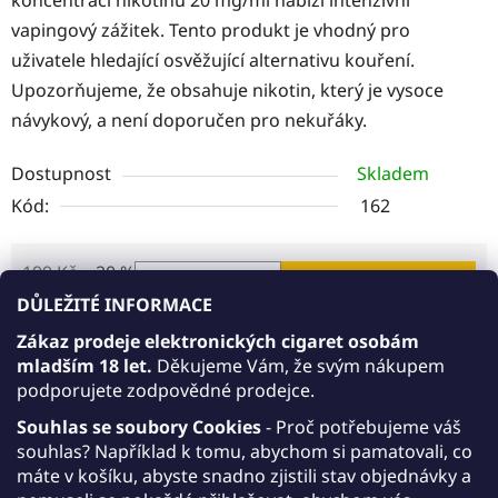
vapingový zážitek. Tento produkt je vhodný pro
uživatele hledající osvěžující alternativu kouření.
Upozorňujeme, že obsahuje nikotin, který je vysoce
návykový, a není doporučen pro nekuřáky.
Dostupnost
Skladem
Kód:
162
199 Kč
–20 %
DO KOŠÍKU
159 Kč
DŮLEŽITÉ INFORMACE
Zákaz prodeje elektronických cigaret osobám
Měrná cena:
mladším 18 let.
Děkujeme Vám, že svým nákupem
Akce 5+1 zdarma
podporujete zodpovědné prodejce.
AKCE 5+1: Kupte 5 libovolných Romio Podů,
Souhlas se soubory Cookies
- Proč potřebujeme váš
přidejte do košíku Romio Starter Kit a získáte jej
souhlas? Například k tomu, abychom si pamatovali, co
zdarma.
máte v košíku, abyste snadno zjistili stav objednávky a