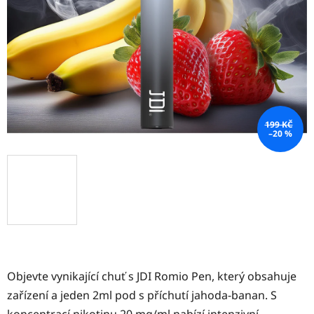
hvězdiček.
199 KČ
–20 %
Objevte vynikající chuť s JDI Romio Pen, který obsahuje
zařízení a jeden 2ml pod s příchutí jahoda-banan. S
koncentrací nikotinu 20 mg/ml nabízí intenzivní