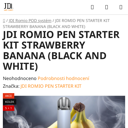
Přejít
Hledat
NÁKUP
na
KOŠÍK
obsah
Domů
/
JDI Romio POD systém
/
JDI ROMIO PEN STARTER KIT
STRAWBERRY BANANA (BLACK AND WHITE)
JDI ROMIO PEN STARTER
KIT STRAWBERRY
BANANA (BLACK AND
WHITE)
Průměrné
Neohodnoceno
Podrobnosti hodnocení
hodnocení
Značka:
JDI ROMIO PEN STARTER KIT
produktu
AKCE
je
KOLEK
0,0
5 + 1
z
5