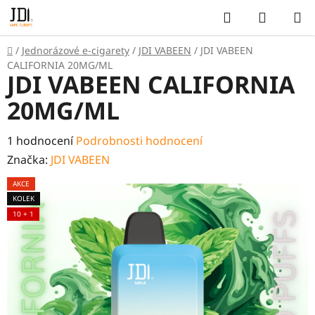
Přejít
Hledat
NÁKUP
na
KOŠÍK
obsah
Domů
/
Jednorázové e-cigarety
/
JDI VABEEN
/
JDI VABEEN
CALIFORNIA 20MG/ML
JDI VABEEN CALIFORNIA
20MG/ML
Průměrné
1 hodnocení
Podrobnosti hodnocení
hodnocení
Značka:
JDI VABEEN
produktu
AKCE
je
KOLEK
5,0
10 + 1
z
5
hvězdiček.