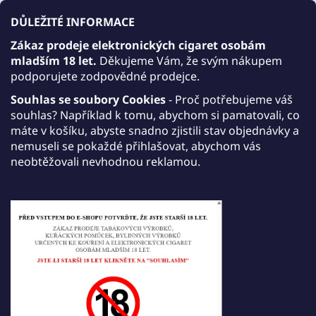
169 Kč
DO KOŠÍKU
DŮLEŽITÉ INFORMACE
Měrná cena:
Zákaz prodeje elektronických cigaret osobám
mladším 18 let.
Děkujeme Vám, že svým nákupem
Akce 10+1 zdarma
podporujete zodpovědné prodejce.
AKCE 10+1: Kupte 10 libovolných produktů JDI
Souhlas se soubory Cookies
- Proč potřebujeme váš
Vabeen, přidejte do košíku ještě jeden JDI
souhlas? Například k tomu, abychom si pamatovali, co
Vabeen dle vlastního výběru a získáte jej zdarma.
máte v košíku, abyste snadno zjistili stav objednávky a
nemuseli se pokaždé přihlašovat, abychom vás
Akce platí do 30. září 2026.
neobtěžovali nevhodnou reklamou.
Tisk
Zeptat se
Sdílet
Popis
Diskuze