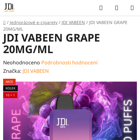
Přejít
Hledat
NÁKUP
na
KOŠÍK
obsah
Domů
/
Jednorázové e-cigarety
/
JDI VABEEN
/
JDI VABEEN GRAPE
20MG/ML
JDI VABEEN GRAPE
20MG/ML
Průměrné
Neohodnoceno
Podrobnosti hodnocení
hodnocení
Značka:
JDI VABEEN
produktu
AKCE
je
KOLEK
0,0
10 + 1
z
5
hvězdiček.