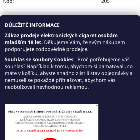
Kód:
205
169 Kč
DO KOŠÍKU
DŮLEŽITÉ INFORMACE
Měrná cena:
Zákaz prodeje elektronických cigaret osobám
mladším 18 let.
Děkujeme Vám, že svým nákupem
Akce 10+1 zdarma
podporujete zodpovědné prodejce.
AKCE 10+1: Kupte 10 libovolných produktů JDI
Souhlas se soubory Cookies
- Proč potřebujeme váš
Vabeen, přidejte do košíku ještě jeden JDI
souhlas? Například k tomu, abychom si pamatovali, co
Vabeen dle vlastního výběru a získáte jej zdarma.
máte v košíku, abyste snadno zjistili stav objednávky a
nemuseli se pokaždé přihlašovat, abychom vás
Akce platí do 30. září 2026.
neobtěžovali nevhodnou reklamou.
Tisk
Zeptat se
Sdílet
Popis