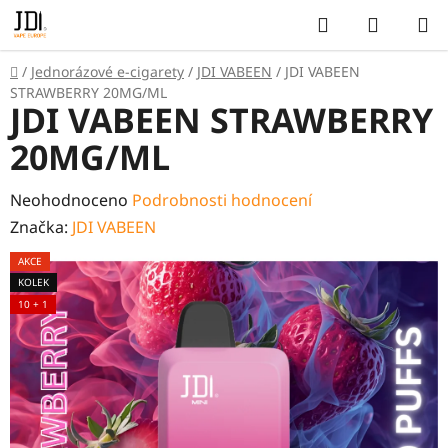
Přejít
Hledat
NÁKUP
na
KOŠÍK
obsah
Domů
/
Jednorázové e-cigarety
/
JDI VABEEN
/
JDI VABEEN
STRAWBERRY 20MG/ML
JDI VABEEN STRAWBERRY
20MG/ML
Průměrné
Neohodnoceno
Podrobnosti hodnocení
hodnocení
Značka:
JDI VABEEN
produktu
AKCE
je
KOLEK
0,0
10 + 1
z
5
hvězdiček.