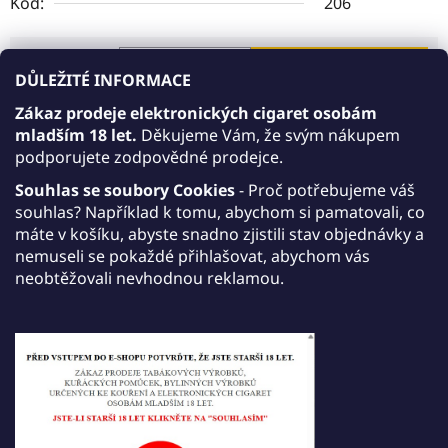
Kód:
206
169 Kč
DO KOŠÍKU
DŮLEŽITÉ INFORMACE
Měrná cena:
Zákaz prodeje elektronických cigaret osobám
mladším 18 let.
Děkujeme Vám, že svým nákupem
Akce 10+1 zdarma
podporujete zodpovědné prodejce.
AKCE 10+1: Kupte 10 libovolných produktů JDI
Souhlas se soubory Cookies
- Proč potřebujeme váš
Vabeen, přidejte do košíku ještě jeden JDI
souhlas? Například k tomu, abychom si pamatovali, co
Vabeen dle vlastního výběru a získáte jej zdarma.
máte v košíku, abyste snadno zjistili stav objednávky a
nemuseli se pokaždé přihlašovat, abychom vás
Akce platí do 30. září 2026.
neobtěžovali nevhodnou reklamou.
Tisk
Zeptat se
Sdílet
Popis