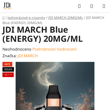
Přejít
Hledat
NÁKUP
na
KOŠÍK
obsah
Domů
/
Jednorázové e-cigarety
/
JDI MARCH 20MG/ML
/
JDI MARCH
Blue (ENERGY) 20MG/ML
JDI MARCH Blue
(ENERGY) 20MG/ML
Průměrné
Neohodnoceno
Podrobnosti hodnocení
hodnocení
Značka:
JDI MARCH
produktu
AKCE
je
KOLEK
0,0
10 + 1
z
5
hvězdiček.