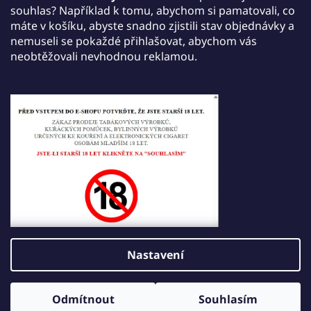
jednu jednorázovou e-cigaretu JDI March dle
souhlas? Například k tomu, abychom si pamatovali, co
vlastního výběru a získáte ji zdarma.
máte v košíku, abyste snadno zjistili stav objednávky a
nemuseli se pokaždé přihlašovat, abychom vás
Akce platí do 30. září 2026.
neobtěžovali nevhodnou reklamou.
Tisk
Zeptat se
Sdílet
Popis
Diskuze
Hodnocení
Nastavení
Z
Vytvořil Shoptet
á
Odmítnout
Souhlasím
Copyright 2026
JDI VAPE
. Všechna práva vyhrazena.