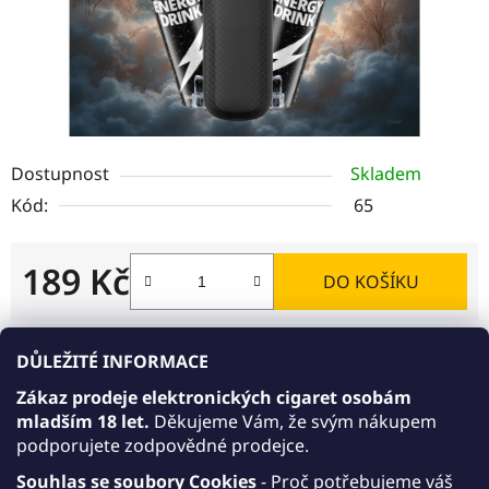
Dostupnost
Skladem
Kód:
65
189 Kč
DO KOŠÍKU
Měrná cena:
DŮLEŽITÉ INFORMACE
Akce 10+1 zdarma
Zákaz prodeje elektronických cigaret osobám
AKCE 10+1: Kupte 10 libovolných jednorázových
mladším 18 let.
Děkujeme Vám, že svým nákupem
e-cigaret JDI March v síle 15 mg/ml nebo 20
podporujete zodpovědné prodejce.
mg/ml. Varianty 15 mg/ml a 20 mg/ml můžete
libovolně kombinovat. Přidejte do košíku ještě
Souhlas se soubory Cookies
- Proč potřebujeme váš