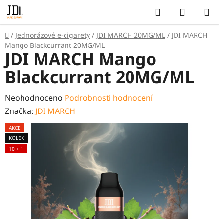
Přejít
Hledat
NÁKUP
na
KOŠÍK
obsah
Domů
/
Jednorázové e-cigarety
/
JDI MARCH 20MG/ML
/
JDI MARCH
Mango Blackcurrant 20MG/ML
JDI MARCH Mango
Blackcurrant 20MG/ML
Průměrné
Neohodnoceno
Podrobnosti hodnocení
hodnocení
Značka:
JDI MARCH
produktu
AKCE
je
KOLEK
0,0
10 + 1
z
5
hvězdiček.