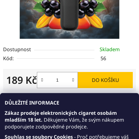
Dostupnost
Skladem
Kód:
56
189 Kč
DO KOŠÍKU
Měrná cena:
DŮLEŽITÉ INFORMACE
Akce 10+1 zdarma
Zákaz prodeje elektronických cigaret osobám
AKCE 10+1: Kupte 10 libovolných jednorázových
mladším 18 let.
Děkujeme Vám, že svým nákupem
e-cigaret JDI March v síle 15 mg/ml nebo 20
podporujete zodpovědné prodejce.
mg/ml. Varianty 15 mg/ml a 20 mg/ml můžete
libovolně kombinovat. Přidejte do košíku ještě
Souhlas se soubory Cookies
- Proč potřebujeme váš