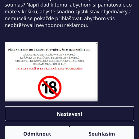
jednu jednorázovou e-cigaretu JDI March dle
souhlas? Například k tomu, abychom si pamatovali, co
vlastního výběru a získáte ji zdarma.
máte v košíku, abyste snadno zjistili stav objednávky a
nemuseli se pokaždé přihlašovat, abychom vás
Akce platí do 30. září 2026.
neobtěžovali nevhodnou reklamou.
Tisk
Zeptat se
Sdílet
Popis
Diskuze
Hodnocení
Nastavení
Z
Vytvořil Shoptet
á
Odmítnout
Souhlasím
Copyright 2026
JDI VAPE
. Všechna práva vyhrazena.