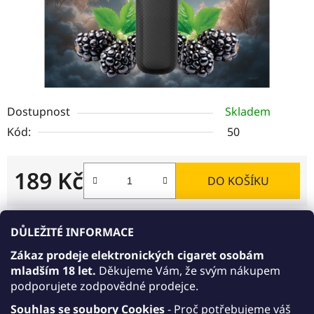
Dostupnost
Skladem
Kód:
50
189 Kč
DO KOŠÍKU
Měrná cena:
DŮLEŽITÉ INFORMACE
Akce 10+1 zdarma
Zákaz prodeje elektronických cigaret osobám
AKCE 10+1: Kupte 10 libovolných jednorázových
mladším 18 let.
Děkujeme Vám, že svým nákupem
e-cigaret JDI March v síle 15 mg/ml nebo 20
podporujete zodpovědné prodejce.
mg/ml. Varianty 15 mg/ml a 20 mg/ml můžete
libovolně kombinovat. Přidejte do košíku ještě
Souhlas se soubory Cookies
- Proč potřebujeme váš