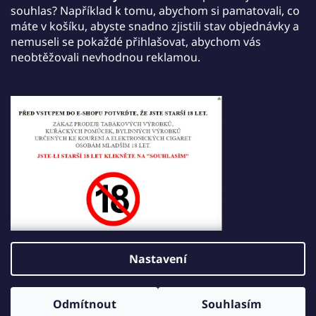
jednu jednorázovou e-cigaretu JDI March dle
souhlas? Například k tomu, abychom si pamatovali, co
vlastního výběru a získáte ji zdarma.
máte v košíku, abyste snadno zjistili stav objednávky a
nemuseli se pokaždé přihlašovat, abychom vás
Akce platí do 30. září 2026.
neobtěžovali nevhodnou reklamou.
Tisk
Zeptat se
Sdílet
Popis
Diskuze
Hodnocení
Nastavení
Z
Vytvořil Shoptet
á
Odmítnout
Souhlasím
Copyright 2026
JDI VAPE
. Všechna práva vyhrazena.