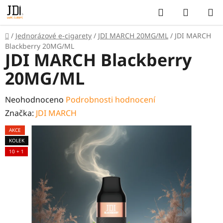
Přejít
Hledat
NÁKUP
na
KOŠÍK
obsah
Domů
/
Jednorázové e-cigarety
/
JDI MARCH 20MG/ML
/
JDI MARCH
Blackberry 20MG/ML
JDI MARCH Blackberry
20MG/ML
Průměrné
Neohodnoceno
Podrobnosti hodnocení
hodnocení
Značka:
JDI MARCH
produktu
AKCE
je
KOLEK
0,0
10 + 1
z
5
hvězdiček.