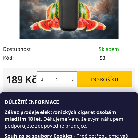
Dostupnost
Skladem
Kód:
53
189 Kč
DO KOŠÍKU
Měrná cena:
DŮLEŽITÉ INFORMACE
Akce 10+1 zdarma
Zákaz prodeje elektronických cigaret osobám
AKCE 10+1: Kupte 10 libovolných jednorázových
mladším 18 let.
Děkujeme Vám, že svým nákupem
e-cigaret JDI March v síle 15 mg/ml nebo 20
podporujete zodpovědné prodejce.
mg/ml. Varianty 15 mg/ml a 20 mg/ml můžete
libovolně kombinovat. Přidejte do košíku ještě
Souhlas se soubory Cookies
- Proč potřebujeme váš