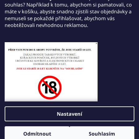
jednu jednorázovou e-cigaretu JDI March dle
souhlas? Například k tomu, abychom si pamatovali, co
vlastního výběru a získáte ji zdarma.
máte v košíku, abyste snadno zjistili stav objednávky a
nemuseli se pokaždé přihlašovat, abychom vás
Akce platí do 30. září 2026.
neobtěžovali nevhodnou reklamou.
Tisk
Zeptat se
Sdílet
Popis
Diskuze
Hodnocení
Nastavení
Z
Vytvořil Shoptet
á
Odmítnout
Souhlasím
Copyright 2026
JDI VAPE
. Všechna práva vyhrazena.