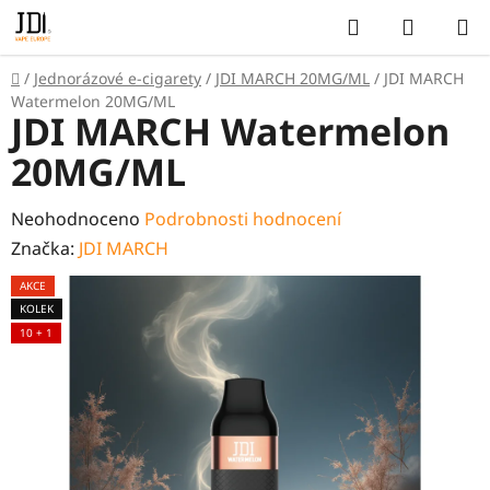
Přejít
Hledat
NÁKUP
na
KOŠÍK
obsah
Domů
/
Jednorázové e-cigarety
/
JDI MARCH 20MG/ML
/
JDI MARCH
Watermelon 20MG/ML
JDI MARCH Watermelon
20MG/ML
Průměrné
Neohodnoceno
Podrobnosti hodnocení
hodnocení
Značka:
JDI MARCH
produktu
AKCE
je
KOLEK
0,0
10 + 1
z
5
hvězdiček.