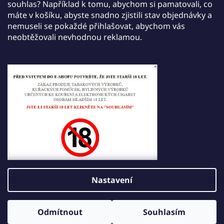
přidejte do košíku March Starter Kit a získáte jej
souhlas? Například k tomu, abychom si pamatovali, co
zdarma.
máte v košíku, abyste snadno zjistili stav objednávky a
nemuseli se pokaždé přihlašovat, abychom vás
Akce plati Do 30. září 2026
neobtěžovali nevhodnou reklamou.
Tisk
Zeptat se
Sdílet
Popis
Diskuze
Hodnocení
Nastavení
Z
Vytvořil Shoptet
á
Odmítnout
Souhlasím
Copyright 2026
JDI VAPE
. Všechna práva vyhrazena.