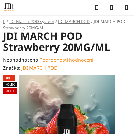
Přejít
Hledat
NÁKUP
na
KOŠÍK
obsah
Domů
/
JDI March POD systém
/
JDI MARCH POD
/
JDI MARCH POD
Strawberry 20MG/ML
JDI MARCH POD
Strawberry 20MG/ML
Průměrné
Neohodnoceno
Podrobnosti hodnocení
hodnocení
Značka:
JDI MARCH POD
produktu
AKCE
je
KOLEK
0,0
20 + 1
z
5
hvězdiček.