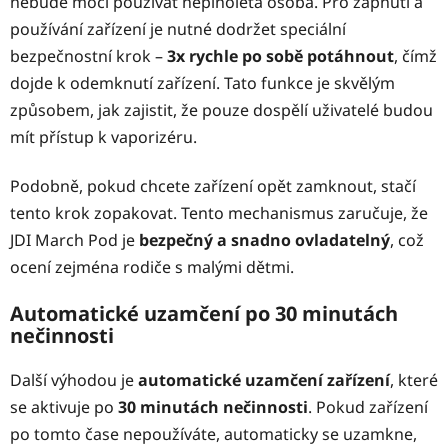
nebude moci používat neplnoletá osoba. Pro zapnutí a
používání zařízení je nutné dodržet speciální
bezpečnostní krok –
3x rychle po sobě potáhnout
, čímž
dojde k odemknutí zařízení. Tato funkce je skvělým
způsobem, jak zajistit, že pouze dospělí uživatelé budou
mít přístup k vaporizéru.
Podobně, pokud chcete zařízení opět zamknout, stačí
tento krok zopakovat. Tento mechanismus zaručuje, že
JDI March Pod je
bezpečný a snadno ovladatelný
, což
ocení zejména rodiče s malými dětmi.
Automatické uzamčení po 30 minutách
nečinnosti
Další výhodou je
automatické uzamčení zařízení
, které
se aktivuje po
30 minutách nečinnosti
. Pokud zařízení
po tomto čase nepoužíváte, automaticky se uzamkne,