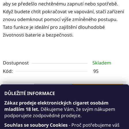
aby se předešlo nechtěnému zapnutí nebo spotřebě.
Když budete chtít pokračovat ve vapování, stačí zařízení
znovu odemknout pomocí výše zmíněného postupu.
Tato funkce je ideální pro zajištění dlouhodobé
životnosti baterie a bezpečnosti.
Dostupnost
Skladem
Kód:
95
125 Kč
DO KOŠÍKU
DŮLEŽITÉ INFORMACE
Měrná cena:
Zákaz prodeje elektronických cigaret osobám
mladším 18 let.
Děkujeme Vám, že svým nákupem
Akce 20+1 zdarma
podporujete zodpovědné prodejce.
AKCE 20+1: Kupte 20 libovolných March Podů,
Souhlas se soubory Cookies
- Proč potřebujeme váš