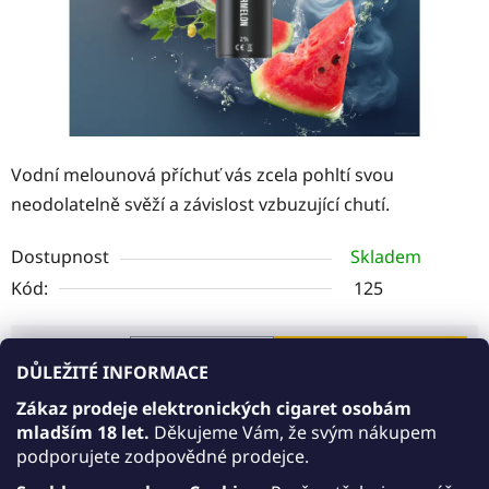
Vodní melounová příchuť vás zcela pohltí svou
neodolatelně svěží a závislost vzbuzující chutí.
Dostupnost
Skladem
Kód:
125
119 Kč
DO KOŠÍKU
DŮLEŽITÉ INFORMACE
Měrná cena:
Zákaz prodeje elektronických cigaret osobám
mladším 18 let.
Děkujeme Vám, že svým nákupem
Akce 5+1 zdarma
podporujete zodpovědné prodejce.