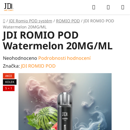
Přejít
Hledat
NÁKUP
na
KOŠÍK
obsah
Domů
/
JDI Romio POD systém
/
ROMIO POD
/
JDI ROMIO POD
Watermelon 20MG/ML
JDI ROMIO POD
Watermelon 20MG/ML
Průměrné
Neohodnoceno
Podrobnosti hodnocení
hodnocení
Značka:
JDI ROMIO POD
produktu
AKCE
je
KOLEK
0,0
5 + 1
z
5
hvězdiček.