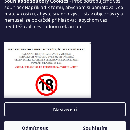
AKCE 5+1: Kupte 5 libovolných Romio Podů,
Souhlas se soubory Cookies
- Proč potřebujeme váš
přidejte do košíku Romio Starter Kit a získáte jej
souhlas? Například k tomu, abychom si pamatovali, co
zdarma.
máte v košíku, abyste snadno zjistili stav objednávky a
nemuseli se pokaždé přihlašovat, abychom vás
Akce plati Do 30. září 2026
neobtěžovali nevhodnou reklamou.
Tisk
Zeptat se
Sdílet
Popis
Diskuze
Hodnocení
Nastavení
Z
Vytvořil Shoptet
á
Odmítnout
Souhlasím
Copyright 2026
JDI VAPE
. Všechna práva vyhrazena.