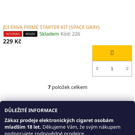
JDI ENVA PRIME STARTER KIT (SPACE GRAY)
Skladem
Kód:
226
NOVINKA
KOLEK
229 Kč
7
položek celkem
O
v
l
POD systém JDI Enva
á
DŮLEŽITÉ INFORMACE
d
JDI Enva je POD systém s opakovaně použitelným
Zákaz prodeje elektronických cigaret osobám
a
mladším 18 let.
Děkujeme Vám, že svým nákupem
zařízením a vyměnitelnými předplněnými pody. Je určen
c
podporujete zodpovědné prodejce.