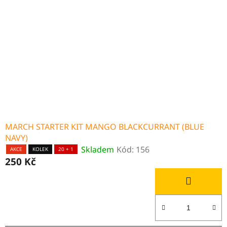
i
p
s
r
p
o
r
d
o
u
d
k
u
t
k
ů
t
ů
MARCH STARTER KIT MANGO BLACKCURRANT (BLUE
NAVY)
Skladem
Kód:
156
AKCE
KOLEK
20 + 1
250 Kč