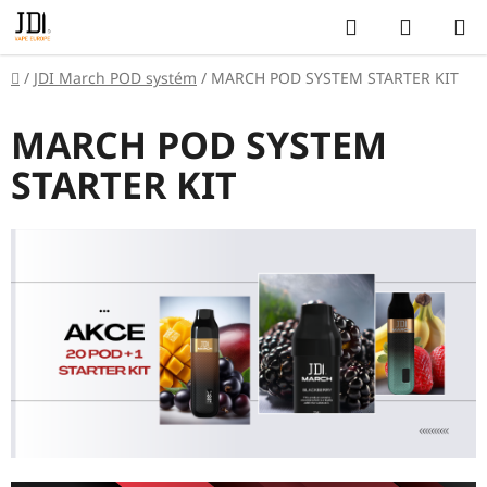
Přejít
Hledat
NÁKUP
na
KOŠÍK
obsah
Domů
/
JDI March POD systém
/
MARCH POD SYSTEM STARTER KIT
MARCH POD SYSTEM
STARTER KIT