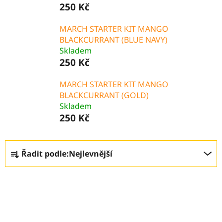
250 Kč
MARCH STARTER KIT MANGO
BLACKCURRANT (BLUE NAVY)
Skladem
250 Kč
MARCH STARTER KIT MANGO
BLACKCURRANT (GOLD)
Skladem
250 Kč
Ř
Řadit podle:
Nejlevnější
a
z
V
e
ý
n
p
í